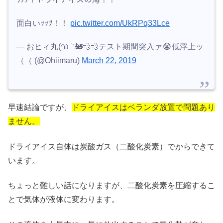
面白いｯｯﾂ！！
pic.twitter.com/UkRPq33Lce
— おヒィ丸(◜௰◝🚂💨💨テスト期間突入ァ😭低浮上ッ
（（ (@Ohiimaru)
March 22, 2019
早速結論ですが、
ドライアイスはベランダ放置で問題あり
ません。
ドライアイス自体は炭酸ガス（二酸化炭素）でからできて
います。
ちょっと難しい話になりますが、二酸化炭素を圧縮するこ
とで気体が液体に変わります。