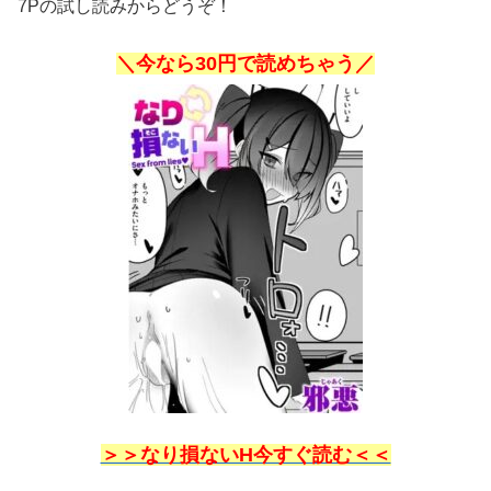
7Pの試し読みからどうぞ！
＼今なら30円で読めちゃう／
＞＞なり損ないH今すぐ読む＜＜