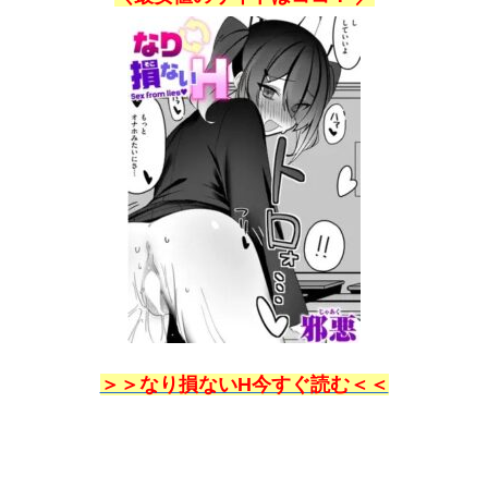
＞＞なり損ないH今すぐ読む＜＜