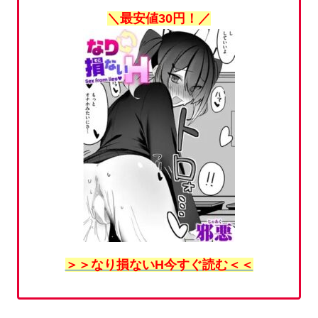
＼最安値30円！／
＞＞なり損ないH今すぐ読む＜＜