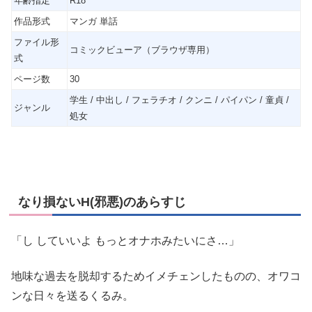
年齢指定
R18
作品形式
マンガ 単話
ファイル形
コミックビューア（ブラウザ専用）
式
ページ数
30
学生 / 中出し / フェラチオ / クンニ / パイパン / 童貞 /
ジャンル
処女
なり損ないH(邪悪)のあらすじ
「し していいよ もっとオナホみたいにさ…」
地味な過去を脱却するためイメチェンしたものの、オワコ
ンな日々を送るくるみ。