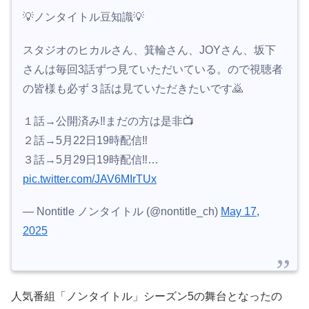
💡ノンタイトル豆知識💡
スタジオのヒカルさん、箕輪さん、JOYさん、坂下
さんは毎回3話ずつ見ていただいている。ので視聴者
の皆様も必ず３話は見ていただきたいです🙇
１話→公開済み‼️まだの方は是非📺
２話→5月22日19時配信‼️
３話→5月29日19時配信‼️…
pic.twitter.com/JAV6MIrTUx
— Nontitle ノンタイトル (@nontitle_ch)
May 17,
2025
人気番組「ノンタイトル」シーズン5の舞台となったの