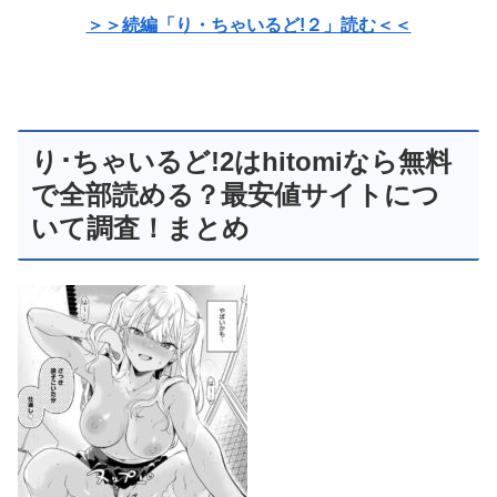
＞＞続編「り・ちゃいるど!２」読む＜＜
り･ちゃいるど!2はhitomiなら無料
で全部読める？最安値サイトにつ
いて調査！まとめ