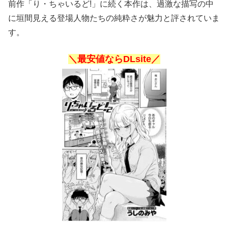
前作「り・ちゃいるど!」に続く本作は、過激な描写の中
に垣間見える登場人物たちの純粋さが魅力と評されていま
す。
＼最安値ならDLsite／