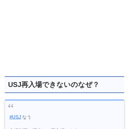
USJ再入場できないのなぜ？
#USJ
なう